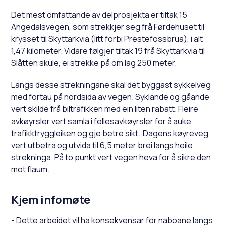
Det mest omfattande av delprosjekta er tiltak 15
Angedalsvegen, som strekkjer seg frå Førdehuset til
krysset til Skyttarkvia (litt forbi Prestefossbrua), i alt
1,47 kilometer. Vidare følgjer tiltak 19 frå Skyttarkvia til
Slåtten skule, ei strekke på om lag 250 meter.
Langs desse strekningane skal det byggast sykkelveg
med fortau på nordsida av vegen. Syklande og gåande
vert skilde frå biltrafikken med ein liten rabatt. Fleire
avkøyrsler vert samla i fellesavkøyrsler for å auke
trafikktryggleiken og gje betre sikt. Dagens køyreveg
vert utbetra og utvida til 6,5 meter brei langs heile
strekninga. På to punkt vert vegen heva for å sikre den
mot flaum.
Kjem infomøte
- Dette arbeidet vil ha konsekvensar for naboane langs