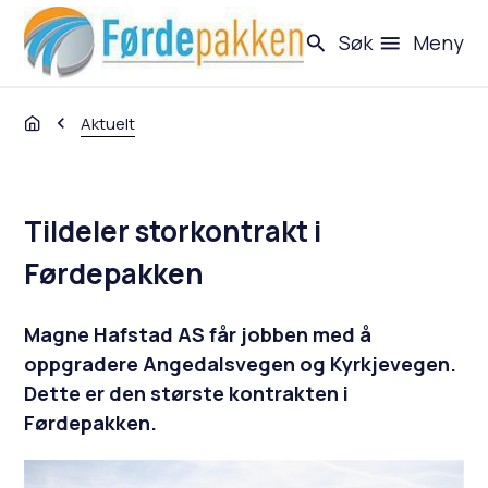
Førdepakken - eit utbyggingsprosjekt
Søk
Meny
Du er her:
Aktuelt
Tildeler storkontrakt i
Førdepakken
Magne Hafstad AS får jobben med å
oppgradere Angedalsvegen og Kyrkjevegen.
Dette er den største kontrakten i
Førdepakken.