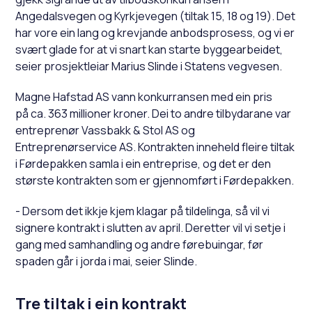
Angedalsvegen og Kyrkjevegen (tiltak 15, 18 og 19). Det
har vore ein lang og krevjande anbodsprosess, og vi er
svært glade for at vi snart kan starte byggearbeidet,
seier prosjektleiar Marius Slinde i Statens vegvesen.
Magne Hafstad AS vann konkurransen med ein pris
på ca. 363 millioner kroner. Dei to andre tilbydarane var
entreprenør Vassbakk & Stol AS og
Entreprenørservice AS. Kontrakten inneheld fleire tiltak
i Førdepakken samla i ein entreprise, og det er den
største kontrakten som er gjennomført i Førdepakken.
- Dersom det ikkje kjem klagar på tildelinga, så vil vi
signere kontrakt i slutten av april. Deretter vil vi setje i
gang med samhandling og andre førebuingar, før
spaden går i jorda i mai, seier Slinde.
Tre tiltak i ein kontrakt