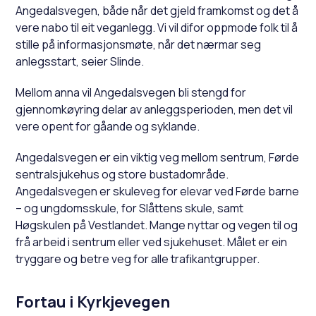
Angedalsvegen, både når det gjeld framkomst og det å
vere nabo til eit veganlegg. Vi vil difor oppmode folk til å
stille på informasjonsmøte, når det nærmar seg
anlegsstart, seier Slinde.
Mellom anna vil Angedalsvegen bli stengd for
gjennomkøyring delar av anleggsperioden, men det vil
vere opent for gåande og syklande.
Angedalsvegen er ein viktig veg mellom sentrum, Førde
sentralsjukehus og store bustadområde.
Angedalsvegen er skuleveg for elevar ved Førde barne
– og ungdomsskule, for Slåttens skule, samt
Høgskulen på Vestlandet. Mange nyttar og vegen til og
frå arbeid i sentrum eller ved sjukehuset. Målet er ein
tryggare og betre veg for alle trafikantgrupper.
Fortau i Kyrkjevegen