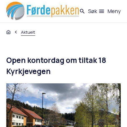
Førdepakken - eit utbyggingsprosjekt
Søk
Meny
Du er her:
Aktuelt
Open kontordag om tiltak 18
Kyrkjevegen