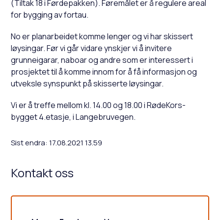
(Tiltak 18 i Førdepakken). Føremålet er å regulere areal
for bygging av fortau.
No er planarbeidet komme lenger og vi har skissert
løysingar. Før vi går vidare ynskjer vi å invitere
grunneigarar, naboar og andre som er interessert i
prosjektet til å komme innom for å få informasjon og
utveksle synspunkt på skisserte løysingar.
Vi er å treffe mellom kl. 14.00 og 18.00 i RødeKors-
bygget 4.etasje, i Langebruvegen.
Sist endra
17.08.2021 13.59
Kontakt oss