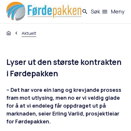
Førdepakken - eit utbyggingsprosjekt
Søk
Meny
Du er her:
Aktuelt
Lyser ut den største kontrakten
i Førdepakken
– Det har vore ein lang og krevjande prosess
fram mot utlysing, men no er vi veldig glade
for å at vi endeleg får oppdraget ut på
marknaden, seier Erling Varlid, prosjektleiar
for Førdepakken.