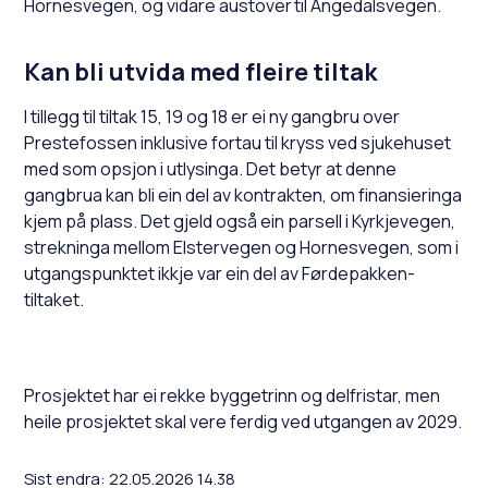
Hornesvegen, og vidare austover til Angedalsvegen.
Kan bli utvida med fleire tiltak
I tillegg til tiltak 15, 19 og 18 er ei ny gangbru over
Prestefossen inklusive fortau til kryss ved sjukehuset
med som opsjon i utlysinga. Det betyr at denne
gangbrua kan bli ein del av kontrakten, om finansieringa
kjem på plass. Det gjeld også ein parsell i Kyrkjevegen,
strekninga mellom Elstervegen og Hornesvegen, som i
utgangspunktet ikkje var ein del av Førdepakken-
tiltaket.
Prosjektet har ei rekke byggetrinn og delfristar, men
heile prosjektet skal vere ferdig ved utgangen av 2029.
Sist endra
22.05.2026 14.38