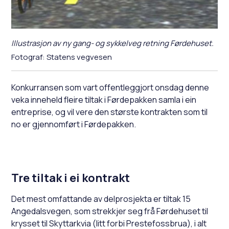
Illustrasjon av ny gang- og sykkelveg retning Førdehuset.
Statens vegvesen
Konkurransen som vart offentleggjort onsdag denne
veka inneheld fleire tiltak i Førdepakken samla i ein
entreprise, og vil vere den største kontrakten som til
no er gjennomført i Førdepakken.
Tre tiltak i ei kontrakt
Det mest omfattande av delprosjekta er tiltak 15
Angedalsvegen, som strekkjer seg frå Førdehuset til
krysset til Skyttarkvia (litt forbi Prestefossbrua), i alt