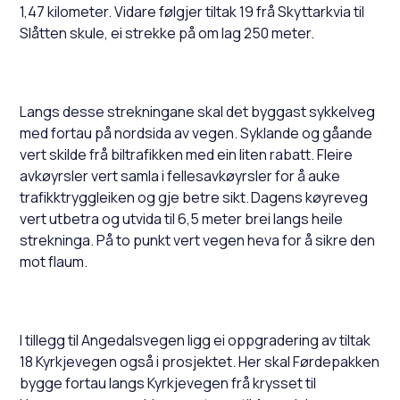
1,47 kilometer. Vidare følgjer tiltak 19 frå Skyttarkvia til
Slåtten skule, ei strekke på om lag 250 meter.
Langs desse strekningane skal det byggast sykkelveg
med fortau på nordsida av vegen. Syklande og gåande
vert skilde frå biltrafikken med ein liten rabatt. Fleire
avkøyrsler vert samla i fellesavkøyrsler for å auke
trafikktryggleiken og gje betre sikt. Dagens køyreveg
vert utbetra og utvida til 6,5 meter brei langs heile
strekninga. På to punkt vert vegen heva for å sikre den
mot flaum.
I tillegg til Angedalsvegen ligg ei oppgradering av tiltak
18 Kyrkjevegen også i prosjektet. Her skal Førdepakken
bygge fortau langs Kyrkjevegen frå krysset til