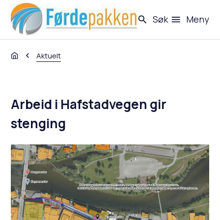
Førdepakken - eit utbyggingsprosjekt
Søk
Meny
Du er her:
Aktuelt
Arbeid i Hafstadvegen gir
stenging