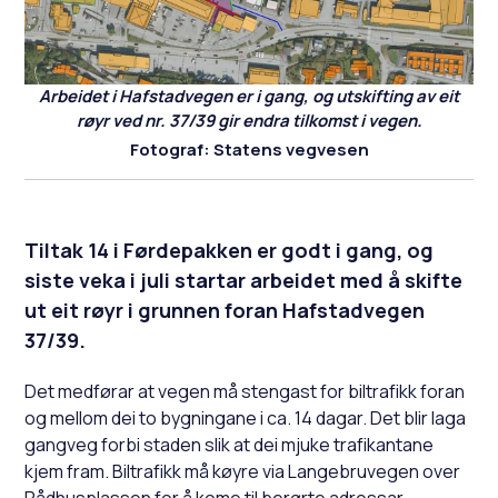
Arbeidet i Hafstadvegen er i gang, og utskifting av eit
røyr ved nr. 37/39 gir endra tilkomst i vegen.
Statens vegvesen
Tiltak 14 i Førdepakken er godt i gang, og
siste veka i juli startar arbeidet med å skifte
ut eit røyr i grunnen foran Hafstadvegen
37/39.
Det medførar at vegen må stengast for biltrafikk foran
og mellom dei to bygningane i ca. 14 dagar. Det blir laga
gangveg forbi staden slik at dei mjuke trafikantane
kjem fram. Biltrafikk må køyre via Langebruvegen over
Rådhusplassen for å kome til berørte adressar.